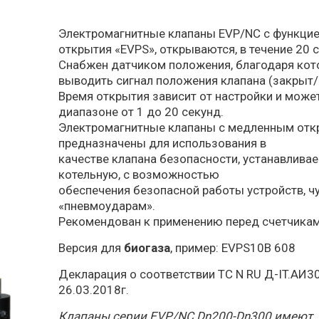
Электромагнитные клапаны EVP/NC с функци
открытия «EVPS», открываются, в течение 20 с
Снабжен датчиком положения, благодаря ко
выводить сигнал положения клапана (закрыт/
Время открытия зависит от настройки и може
диапазоне от 1 до 20 секунд.
Электромагнитные клапаны с медленным от
предназначены для использования в
качестве клапана безопасности, устанавливае
котельную, с возможностью
обеспечения безопасной работы устройств, ч
«пневмоударам».
Рекомендован к применению перед счетчикам
Версия для
биогаза
, пример: EVPS10B 608
Декларация о соответствии TC N RU Д-IT.АИ30
26.03.2018г.
Клапаны серии EVP/NC Dn200-Dn300 имеют