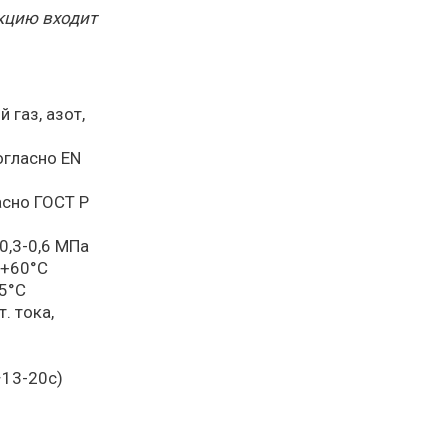
кцию входит
 газ, азот,
огласно EN
сно ГОСТ Р
0,3-0,6 МПа
 +60°С
5°С
. тока,
~13-20c)