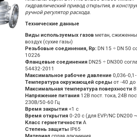
гидравлический привод открытия, в констру
ручной регулятор расхода.
Технические данные
Виды используемых газов
метан, сжиженный
воздух (сухие газы)
Резьбовые соединения, Rp:
DN 15 ÷ DN 50 с
10226
Фланцевые соединения
DN25 ÷ DN300 согла
54432-2011
Максимальное рабочее давление
0,036-0,1-
Температура окружающей среды
от -40 до
Максимальная температура поверхности
8
Напряжение питания
12В пост. тока, 24В пост
230В/50-60 Гц
Время закрытия
<1 с
Время открытия
0-20 c (для EVP/NC DN200 
Класс герметичности
А
Степень защиты
IP65
Материал
сплав алюминия