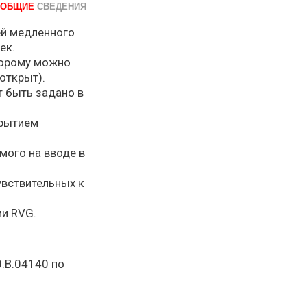
ОБЩИЕ
СВЕДЕНИЯ
ей медленного
ек.
торому можно
открыт).
т быть задано в
крытием
мого на вводе в
увствительных к
и RVG.
.В.04140 по