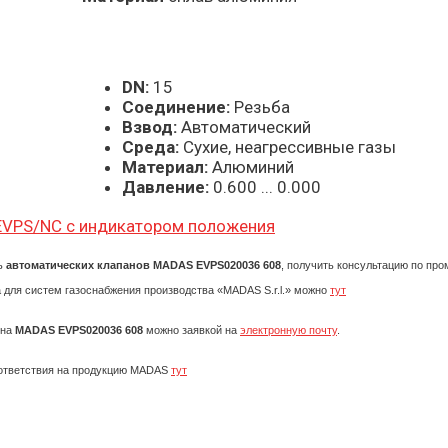
DN:
15
Соединение:
Резьба
Взвод:
Автоматический
Среда:
Сухие, неагрессивные газы
Материал:
Алюминий
Давление:
0.600 ... 0.000
 EVPS/NC с индикатором положения
ть
автоматических клапанов MADAS EVPS020036 608
, получить консультацию по пр
а для систем газоснабжения производства «MADAS S.r.l.» можно
тут
 на
MADAS
EVPS020036 608
можно заявкой на
электронную почту
.
ответствия на продукцию MADAS
тут