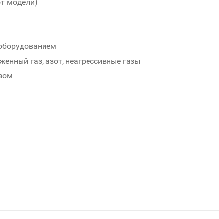
от модели)
е
 оборудованием
енный газ, азот, неагрессивные газы
азом