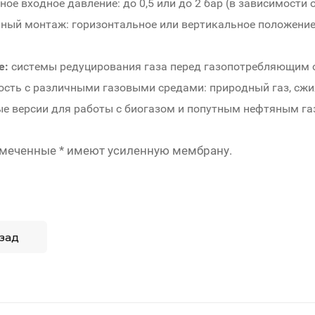
ое входное давление: до 0,5 или до 2 бар (в зависимости 
ный монтаж: горизонтальное или вертикальное положени
е:
системы редуцирования газа перед газопотребляющим
сть с различными газовыми средами: природный газ, сжиж
е версии для работы с биогазом и попутным нефтяным г
меченные * имеют усиленную мембрану.
зад