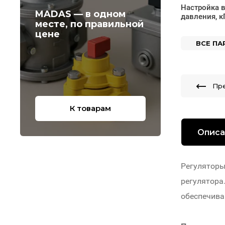
Настройка 
MADAS — в одном
давления, к
месте, по правильной
цене
ВСЕ П
Пр
К товарам
Описа
Регуляторы
регулятора
обеспечив