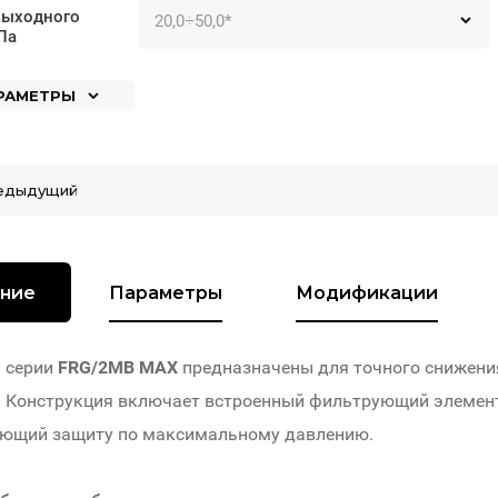
выходного
Па
АРАМЕТРЫ
едыдущий
ние
Параметры
Модификации
 серии
FRG/2MB MAX
предназначены для точного снижения
. Конструкция включает встроенный фильтрующий элемент
ающий защиту по максимальному давлению.