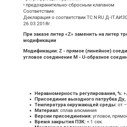
• предохранительно-сбросным клапаном
Соответствие:
Декларация о соответствии TC N RU Д-IT.АИ30
26.03.2018г.
При заказе литер «Z» заменить на литер т
модификации
Модификации: Z - прямое (линейное) соеди
угловое соединение M - U-образное соеди
Неравномерность регулирования, %:
+
Присоединие выходного патрубка Ду,
Температура окружающей среды:
от –
Материал:
сплав алюминия
Версии присоединения:
угловое, прямо
Время закрытия ПЗК:
< 1 сек.