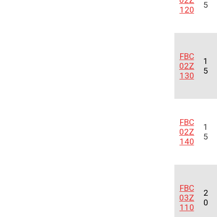
02Z
5
120
FBC
1
02Z
5
130
FBC
1
02Z
5
140
FBC
2
03Z
0
110