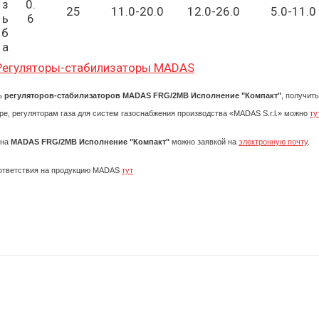
з
0.
25
11.0-20.0
12.0-26.0
5.0-11.0
ь
6
б
а
 Регуляторы-стабилизаторы MADAS
ть
регуляторов-стабилизаторов MADAS FRG/2MB Исполнение "Компакт"
, получит
ре, регуляторам газа для систем газоснабжения производства «MADAS S.r.l.» можно
ту
 на
MADAS FRG/2MB Исполнение "Компакт"
можно заявкой на
электронную почту
.
ответствия на продукцию MADAS
тут