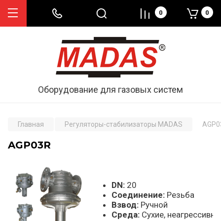
0
0
Оборудование для газовых систем
Главная
Регуляторы-стабилизаторы MADAS
AGP0
AGP03R
DN:
20
Соединение:
Резьба
Взвод:
Ручной
Среда:
Сухие, неагрессивны