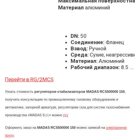
Максимальная поверхностная 
Материал
алюминий
DN:
50
Соединение:
Фланец
Взвод:
Ручной
Среда:
Сухие, неагрессивны
Материал:
Алюминий
Рабочий диапазон:
8.5 ... 1
Перейти в RG/2MCS
Узнать стоимость
регуляторов-стабилизаторов MADAS RCS500000 150
,
получить консультацию по промышленному газовому оборудованию и
автоматике, запорной арматуре, регуляторам газа для систем газоснабжения
производства «MADAS S.r.l.» можно
тут
Оформить заказ на
MADAS RCS500000 150
можно заявкой на
электронную
почту
.